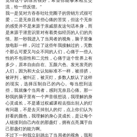
觉得这个训练营很好，希望你能够来相互交
流，给一些反馈。“
我一是笑对方吞吞吐吐兜圈子的营销方式很可
爱，二是无奈且有些心痛的苦笑，但这个无奈
的感受并不是来源于亲戚朋友这句话本身，而
是来源于潜意识里对有着类似经历的人们的共
情。那一秒我进入了当局者的视角，脑子里像
放电影一样，闪过了这些年我接触过的，无数
个那么可爱又与众不同的人们，心痛于一些人
性的不包容性和二元性，心痛于这个世界上有
多少，原本自由自在、五颜六色、发光发亮的
人们，因为和大众认知标准不一样，被排挤，
被评判，被纠正，被灭灯，多数人默认了这样
的现实，选择压制自己的内心。每当想到这
些，我就像个当局者，感到无奈且心痛。那一
秒我的脑子里有一个声音很想说，我理解的身
心灵成长，不是通过权威课程去指出别人的灯
有问题，不是去灭掉别人的灯，点上你们认为
好看的颜色，我理解的身心灵成长，是让每个
人链接到自己内在的那盏灯，拥有点亮属于自
己那盏灯的能力啊。
不过下一秒我立刻跳出了当局者的视角，我和