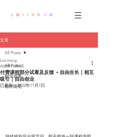
文章
All Posts
Lois Hong
All Posts
2022年11月6日
付费课程部分试看及反馈 -自由生长｜相互
创业成事
吸引｜自由创业
已更新：
2022年11月7日
创作随笔
陆续收到后台留言问，能不能放一段课程内部