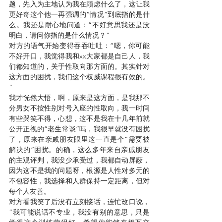
题，先入为主地认为我在顾虑什么了，这让我
更好奇这个他一再强调的“情况”到底指的是什
么。我还是耐心地问道：“不好意思我还是没
明白，请问你指的是什么情况？“
对方的语气开始变得吞吞吐吐：“嗯，你可能
不好开口，我觉得我和xx大家都是自己人，我
们都知道的，关于性取向那方面的。其实针对
这方面的困扰，我们这个权威课程很有效的。
“
我才恍然大悟，啊，原来是这方面，是我那不
分男女不按性别对号入座的性取向，我一时间
有些哭笑不得，心想，这不是我在十几年前就
公开正视的“老生常谈”吗，我很早就没有困扰
了，原来在亲戚朋友眼里这一直是个“需要被
解决的”困扰。的确，这么多年来自亲戚朋友
的主观评判，我没少承受过，我都自动屏蔽，
因为这不是我的问题呀，根源是人性对多元的
不包容性，我选择和人群保持一定距离，但对
每个人友善。
对方看我笑了后没有立刻接话，连忙改口说，
“我可能说话不专业，我没有别的意思，只是