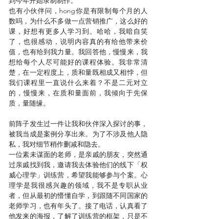
到今年开始录制制作。
也有小伙伴问，hong你是有限制每个月的人
数吗，为什么不多做一点营销推广，这么好的
课，好想有更多人学习到。哈哈，我暗自笑
了，也很感动，说明内容真的有给他带来价
值，也有给到我力量。我回答他，慢慢来，我
想给每个人尽可能好的课程体验。我非常清
楚，在一定程度上，质和量既相成又相悖，但
我们课程里一直说什么来着？不是二元对立
的，慢慢来，在质和量面前，我倾向于先保
质，量随缘。
前阵子发生过一件让我和伙伴深入探讨的事，
被我当成是案例分享出来。为了不涉及他人隐
私，我对细节稍作删减和隐去。
一位素未谋面的老师，是亲戚的朋友，突然通
过亲戚找到我，邀请我去体验他们的线下「权
威心理学」训练营，希望我能够参与个案。心
理学是我很感兴趣的领域，我不是专职从业
者，但从最初的懵懂自学，到跟随不同国家的
老师学习，也有年头了。接了电话，认真看了
他发来的海报，了解了训练营的框架，只是不