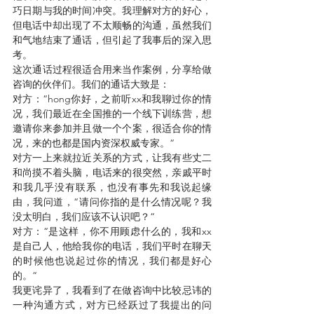
巧日期与我的时间冲突。我理解对方的好心，
但电话中却出现了不太顺畅的沟通，虽然我们
和气地结束了通话，但引起了我事后的深入思
考。
这次通话过程很适合用来当作案例，分享给做
咨询的伙伴们。我们的通话大致是：
对方：“hong你好，之前听xx和我聊过你的情
况，我们最近在全国推的一个线下训练营，想
邀请你来参加并且做一个个案，很适合你的情
况，来的也都是国内资深权威专家。“
对方一上来就拉近关系的方式，让我有些丈二
和尚摸不着头脑，电话来的很突然，亲戚平时
和我几乎没有联系，也没有事先和我说起缘
由，我问道，“请问你指的是什么情况呢？我
没太明白，我们应该不认识吧？“
对方：“是这样，你不用顾虑什么的，我和xx
是自己人，他给我你的电话，我们平时在聊天
的时候他也说起过你的情况，我们都是好心
的。“
我更诧异了，我看到了在做咨询中比较忌讳的
一种沟通方式，对方已经跃过了我提出的问