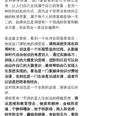
议和标准答案，这门课更多的是引导独立思
考，让人们自己去找属于自己的答案，是另一
种恰到好处的方式，因为这个世界没有绝对正
确的标准答案，属于每个人的答案都是独一无
二的。如果你总是渴望有一个现成的答案和解
决方案，你反而会一直活在偏离中。
发这篇文章前，看到一个伙伴在部落里留言，
他说这门课给他的感受是
，课程虽然安排在四
周时长，但这是一个长期受益的过程。从新媒
体时代自由创业的角度切入，通过实操练习，
训练人们的大脑意识思维，进阶到日后可以自
由运作自己的大脑意识，最终帮助自己实现人
生里想实现的。看似是一门新媒体知识付费创
业课，实则也是一门生命意识成长课，或者可
以说是把两者相结合。
这对我来说也是一个全新的反馈，谢谢这位伙
伴。
课程里有一节讲的是人生创业的两极思维，
商
业思维和教育理念，物质和精神，金钱和灵
魂，宁静和嘈杂，给予和获得，商人和老师，
科学和玄学，赚钱和慈善，有欲和无为，要和