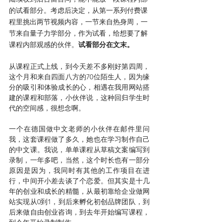
的试看部分。考虑后决定，从第一系列付费课
程里挑出两节视频内容，一节来自热身周，一
节来自量子力学部分，作为试看，给想要了解
课程内部观感的伙伴。
试看部分在文末。
从课程正式上线，到今天差不多刚好第四周，
这个月和来自四面八方的70位陌生人，因为缘
分的吸引和体验成长的心，相遇在我用网站搭
建的课程和部落，小伙伴说，这种回归学生时
代的空间感，很想念啊。
一个在德国做中文老师的小伙伴在邮件里问
我，这套课程做了多久，她也在学习制作自己
的中文课。我说，单单课程从草稿文案编写到
录制，一年多吧，当然，这个时长也有一部分
原因是因为，我同时有其他的工作项目在进
行，中间开小差去谈了个恋爱。但其实是十几
年的创业和成长的精髓，从最初靠给企业做网
站实现从0到1，到后来孵化初创品牌团队，到
后来做自由创业咨询，到去年开始编写课程，