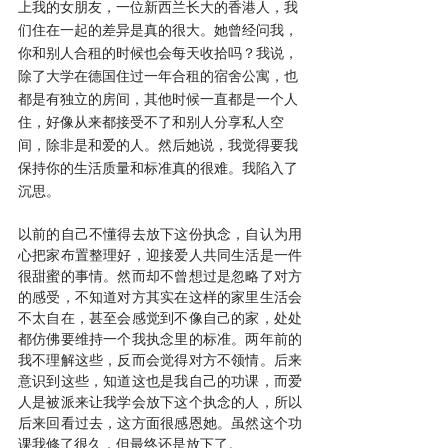
上我的女朋友，一位新西兰长大的香港人，我
们住在一起的差异是真的很大。她曾经问我，
你和别人合租的时候也会每天收拾吗？我说，
除了大学在德国住过一年合租的宿舍公寓，也
都是有独立的房间，其他时候一直都是一个人
住，好像从来都接受不了和别人分享私人空
间，除非是和爱的人。然后她说，我觉得要我
保持你的生活质量和标准真的很难。我陷入了
沉思。
以前的自己不懂得去放下这份执念，自认为用
心把家布置整理好，迎接爱人共同生活是一件
很甜蜜的事情。然而却不曾想过是忽略了对方
的感受，不知道对方其实在这样的家里生活会
不太自在，甚至会感觉到不像自己的家，处处
都仿佛要维持一个我执念里的标准。两年前的
我不理解这些，反而会觉得对方不领情。后来
意识到这些，知道这也是我自己的功课，而爱
人是被派来让我学会放下这个执念的人，所以
后来回看过去，这方面很感恩她。虽然这个功
课我修了很久，但最终还是放下了。