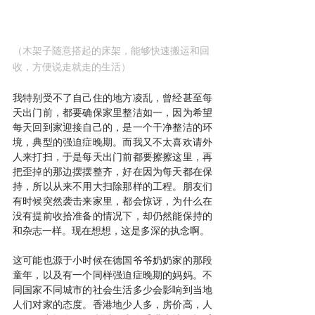
（木架子随意搭起的床架，能够快速搬运和回
收，方便说走就走的生活）
我特别受不了自己住的地方凌乱，曾经甚至每
天出门前，都要确保家里整洁如一，因为希望
每天回到家迎接自己的，是一个干净整洁的环
境，典型的强迫症晚期。而我又不太喜欢请外
人来打扫，于是每天出门前都要擦擦这里，再
把歪掉的那边摆摆整齐，好在因为每天都在保
持，所以从来不用大扫除那样的工程。朋友们
有时候突然袭击来家里，都会惊讶，为什么在
没有提前收拾准备的情况下，却仍然能保持的
和杂志一样。现在想想，这是多深的执念啊。
这可能也源于小时候在德国爷爷奶奶家的那段
童年，以及有一个同样强迫症晚期的妈妈。不
同国家不同城市的社会生活多少会影响到当地
人们对家的态度。香港地少人多，房价高，人