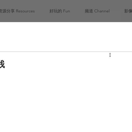
资源分享 Resources
好玩的 Fun
频道 Channel
影像 
贱