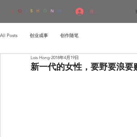
注册/登录
All Posts
创业成事
创作随笔
Lois Hong
2018年4月19日
新一代的女性，要野要浪要