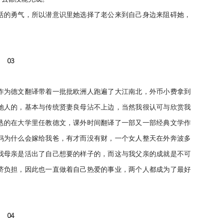
活的勇气，所以潜意识里她选择了老公来到自己身边来阻碍她，
03
作为德文翻译带着一批批欧洲人跑遍了大江南北，外币小费拿到
她人的，基本与传统贤妻良母沾不上边，当然我很认可与欣赏我
恳的在大学里任教德文，课外时间翻译了一部又一部经典文学作
妈为什么会嫁给我爸，有才而没有财，一个女人整天在外奔波多
我母亲是活出了自己想要的样子的，而这与我父亲的成就是不可
济负担，因此也一直做着自己热爱的事业，两个人都成为了最好
04