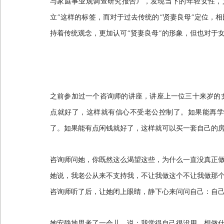
与家庭事业观调查研究报告》，发现当下的年轻女性，尤
立”这样的标签，而对于过去传统的“贤妻良母”定位，
持着传统观念，更加认可“贤妻良母”的形象，但也对于
之前参加过一个咨询师的讲座，讲座上一位三十来岁的
点就好了，这样就有信心不受老公控制了。如果能再
了。如果能有点闲钱就好了，这样就可以买一套自己的
咨询师问她，你既然这么渴望这些，为什么一直没真正
她说，我老公从来不支持我，不让我做这个不让我做那
咨询师听了后，让她闭上眼睛，静下心来问问自己：自
她安静地思考了一会儿，说：我觉得自己很没用，想做