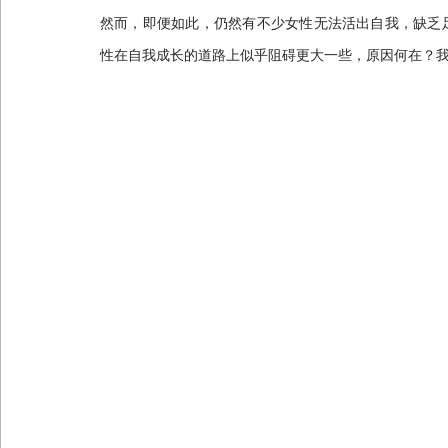
然而，即便如此，仍然有不少女性无法活出自我，缺乏
性在自我成长的道路上似乎阻碍更大一些，原因何在？