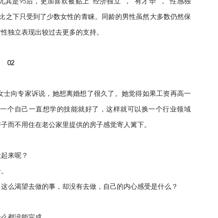
其是95后，更加喜欢被贴上“经济独立”，“有才华”，“性感独
相比之下只受到了少数女性的青睐。同龄的男性虽然大多数仍然保
女性独立表现出较过去更多的支持。
02
女士向专家诉说，她想离婚想了很久了。她觉得如果工资再高一
学一个自己一直想学的技能就好了，这样就可以换一个行业领域
房子而不用住在老公家里提供的房子感觉寄人篱下。
做起来呢？
个。
己这么渴望去做的事，却没有去做，自己的内心感受是什么？
什么都没能完成。